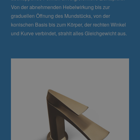
Von der abnehmenden Hebelwirkung bis zur
graduellen Öffnung des Mundstücks, von der
konischen Basis bis zum Körper, der rechten Winkel
und Kurve verbindet, strahlt alles Gleichgewicht aus.